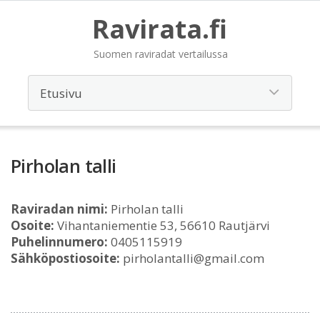
Ravirata.fi
Suomen raviradat vertailussa
Pirholan talli
Raviradan nimi:
Pirholan talli
Osoite:
Vihantaniementie 53, 56610 Rautjärvi
Puhelinnumero:
0405115919
Sähköpostiosoite:
pirholantalli@gmail.com