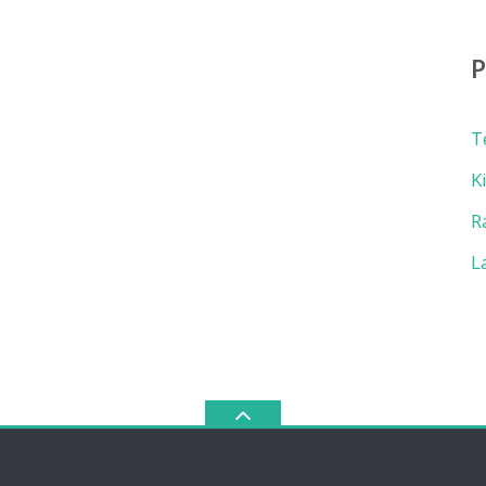
T
K
R
L