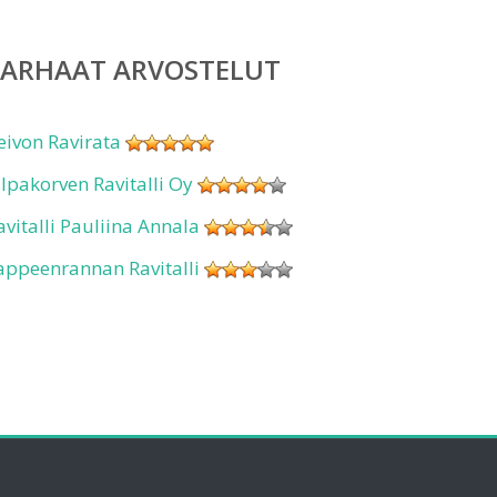
PARHAAT ARVOSTELUT
eivon Ravirata
ilpakorven Ravitalli Oy
avitalli Pauliina Annala
appeenrannan Ravitalli