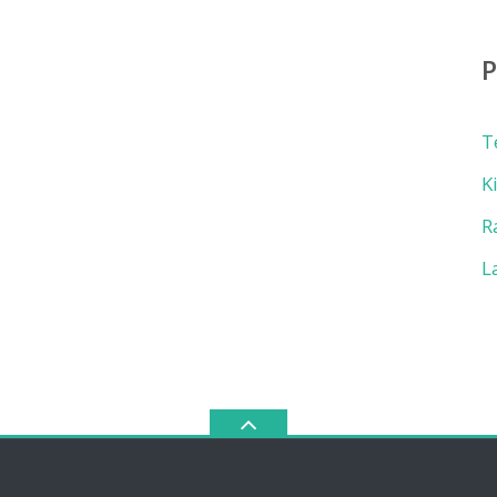
T
K
R
L