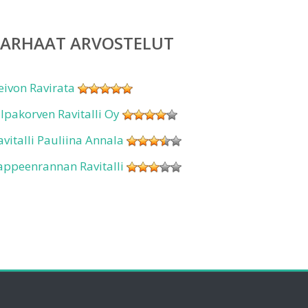
PARHAAT ARVOSTELUT
eivon Ravirata
ilpakorven Ravitalli Oy
avitalli Pauliina Annala
appeenrannan Ravitalli